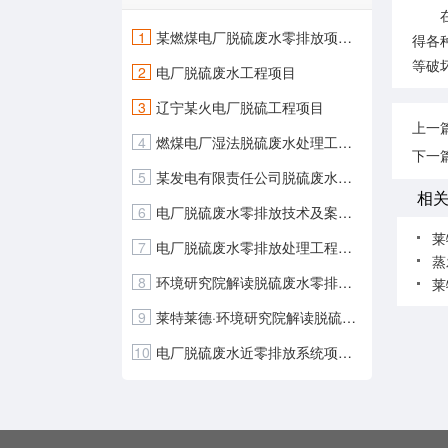
在我
1
某燃煤电厂脱硫废水零排放项目实践
得各
等破
2
电厂脱硫废水工程项目
3
辽宁某火电厂脱硫工程项目
上一
4
燃煤电厂湿法脱硫废水处理工程项
下一
5
某发电有限责任公司脱硫废水零排放工程项目
相
6
电厂脱硫废水零排放技术及案例分析
莱
7
电厂脱硫废水零排放处理工程案例
蒸
8
环境研究院解读脱硫废水零排放系统
9
莱特莱德·环境研究院解读脱硫废水零排放系统
10
电厂脱硫废水近零排放系统项目案例