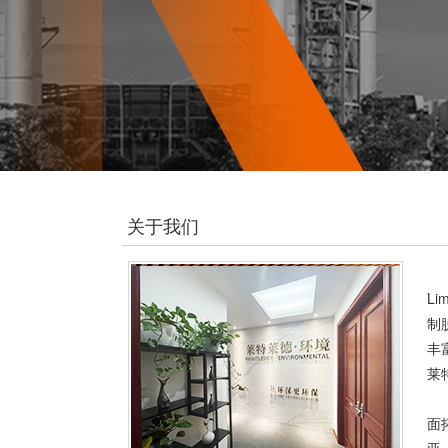
关于我们
莱特
L
制
丰
莱
公
面