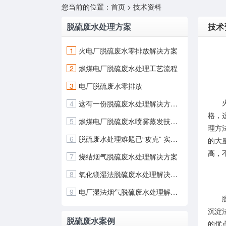
您当前的位置：
首页
>
技术资料
脱硫废水处理方案
技术
1
火电厂脱硫废水零排放解决方案
2
燃煤电厂脱硫废水处理工艺流程
3
电厂脱硫废水零排放
火电
4
这有一份脱硫废水处理解决方案！
格，
5
燃煤电厂脱硫废水喷雾蒸发技术应用解决方案
理方
6
脱硫废水处理难题已“攻克” 实现中水回用
的大
高，
7
烧结烟气脱硫废水处理解决方案
8
氧化镁湿法脱硫废水处理解决方案
9
电厂湿法烟气脱硫废水处理解决方案
脱硫
沉淀
脱硫废水案例
的优