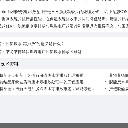
terfo极限分离系统适用于进水水质波动较大的处理方式，采用错流PO
，提高系统的抗污染性能，在保证系统回收率的同时降低结垢、堵塞的风
显的优势。脱硫废水零排放对燃煤电厂的运行和发展具有重要意义，对国
篇：
脱硫废水“零排放”的意义是什么？
篇：
莱特莱德解决燃煤电厂脱硫废水排放的难题
关技术资料
特莱德：创新工艺破解脱硫废水零排放处理难题
莱特莱德
发结晶系统在脱硫废水零排放处理中的工程应用
脱硫废水
莱特莱德：破解火电厂脱硫废水零排放难题，赋能绿色电力转型
推进脱硫