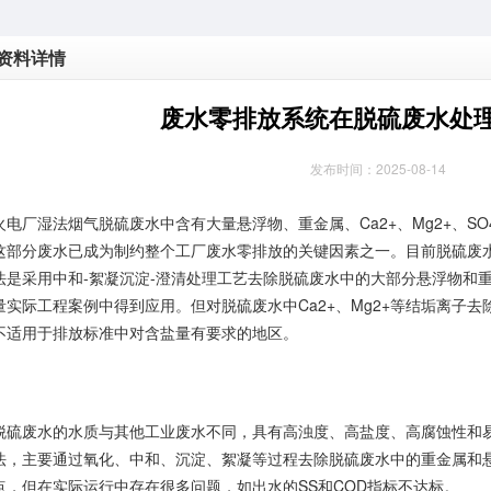
资料详情
废水零排放系统在脱硫废水处
发布时间：2025-08-14
厂湿法烟气脱硫废水中含有大量悬浮物、重金属、Ca2+、Mg2+、SO
这部分废水已成为制约整个工厂废水零排放的关键因素之一。目前脱硫废
法是采用中和-絮凝沉淀-澄清处理工艺去除脱硫废水中的大部分悬浮物和
量实际工程案例中得到应用。但对脱硫废水中Ca2+、Mg2+等结垢离子
不适用于排放标准中对含盐量有要求的地区。
废水的水质与其他工业废水不同，具有高浊度、高盐度、高腐蚀性和易
法，主要通过氧化、中和、沉淀、絮凝等过程去除脱硫废水中的重金属和
点，但在实际运行中存在很多问题，如出水的SS和COD指标不达标。