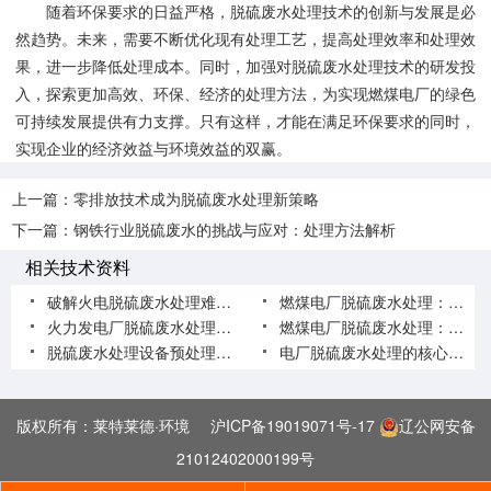
随着环保要求的日益严格，脱硫废水处理技术的创新与发展是必
然趋势。未来，需要不断优化现有处理工艺，提高处理效率和处理效
果，进一步降低处理成本。同时，加强对脱硫废水处理技术的研发投
入，探索更加高效、环保、经济的处理方法，为实现燃煤电厂的绿色
可持续发展提供有力支撑。只有这样，才能在满足环保要求的同时，
实现企业的经济效益与环境效益的双赢。
上一篇：
零排放技术成为脱硫废水处理新策略
下一篇：
钢铁行业脱硫废水的挑战与应对：处理方法解析
相关技术资料
破解火电脱硫废水处理难题 助力废水零排放落地
燃煤电厂脱硫废水处理：技术赋能，守护绿色发电
火力发电厂脱硫废水处理：技术创新助力绿色低碳发展
燃煤电厂脱硫废水处理：近零排放设备高效解决水污染难题
脱硫废水处理设备预处理环节常见问题及解决办法
电厂脱硫废水处理的核心问题及应对思路
版权所有：莱特莱德·环境
沪ICP备19019071号-17
辽公网安备
21012402000199号