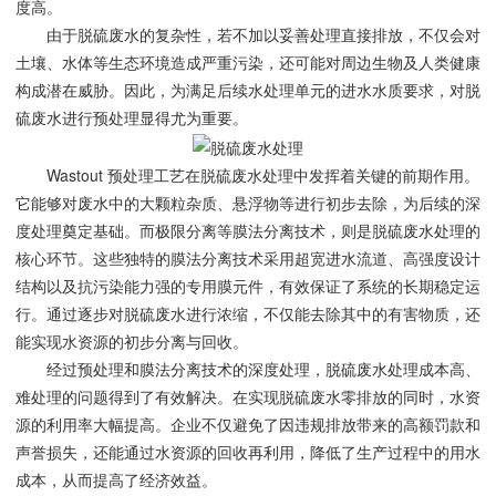
度高。
由于脱硫废水的复杂性，若不加以妥善处理直接排放，不仅会对
土壤、水体等生态环境造成严重污染，还可能对周边生物及人类健康
构成潜在威胁。因此，为满足后续水处理单元的进水水质要求，对脱
硫废水进行预处理显得尤为重要。
Wastout 预处理工艺在脱硫废水处理中发挥着关键的前期作用。
它能够对废水中的大颗粒杂质、悬浮物等进行初步去除，为后续的深
度处理奠定基础。而极限分离等膜法分离技术，则是脱硫废水处理的
核心环节。这些独特的膜法分离技术采用超宽进水流道、高强度设计
结构以及抗污染能力强的专用膜元件，有效保证了系统的长期稳定运
行。通过逐步对脱硫废水进行浓缩，不仅能去除其中的有害物质，还
能实现水资源的初步分离与回收。
经过预处理和膜法分离技术的深度处理，脱硫废水处理成本高、
难处理的问题得到了有效解决。在实现脱硫废水零排放的同时，水资
源的利用率大幅提高。企业不仅避免了因违规排放带来的高额罚款和
声誉损失，还能通过水资源的回收再利用，降低了生产过程中的用水
成本，从而提高了经济效益。